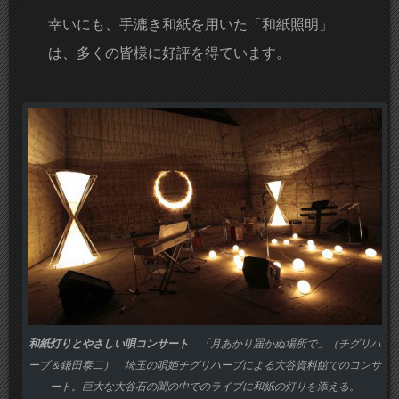
幸いにも、手漉き和紙を用いた「和紙照明」
は、多くの皆様に好評を得ています。
和紙灯りとやさしい唄コンサート
「月あかり届かぬ場所で」（チグリハ
ーブ＆鎌田泰二） 埼玉の唄姫チグリハーブによる大谷資料館でのコンサ
ート。巨大な大谷石の闇の中でのライブに和紙の灯りを添える。