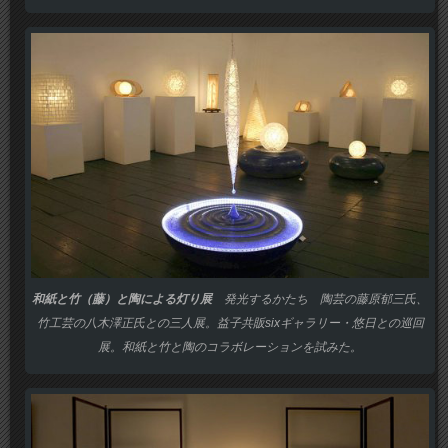
和紙と竹（藤）と陶による灯り展
発光するかたち 陶芸の藤原郁三氏、
竹工芸の八木澤正氏との三人展。益子共販sixギャラリー・悠日との巡回
展。和紙と竹と陶のコラボレーションを試みた。