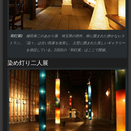
和灯展2
鎌田泰二のあかり展 埼玉県の郊外、林に囲まれた静かなレス
トラン。「温々」は古い民家を改装し、土壁に囲まれた美しいギャラリー
を併設している。2回目の「和灯展」はここで開催。
染め灯り二人展