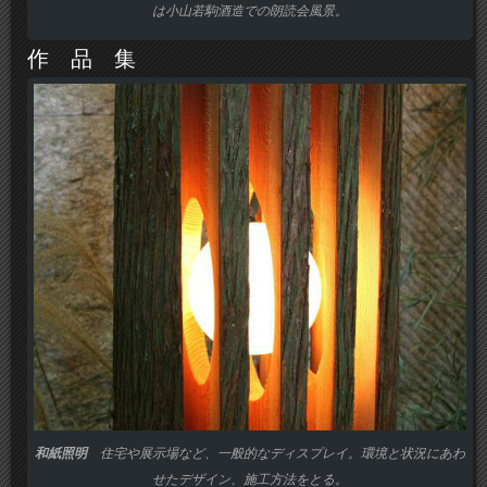
は小山若駒酒造での朗読会風景。
作 品 集
和紙照明
住宅や展示場など、一般的なディスプレイ。環境と状況にあわ
せたデザイン、施工方法をとる。